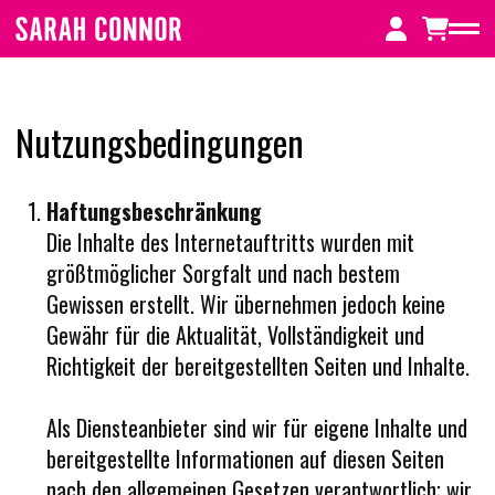
Zum
Inhalt
springen
Nutzungsbedingungen
Home
Haftungsbeschränkung
NEWS
Die Inhalte des Internetauftritts wurden mit
größtmöglicher Sorgfalt und nach bestem
Gewissen erstellt. Wir übernehmen jedoch keine
FREIGEISTIN (SPECIAL DELUXE EDITION)
Gewähr für die Aktualität, Vollständigkeit und
Richtigkeit der bereitgestellten Seiten und Inhalte.
MUTTERSPRACHE (10 Jahre Jubiläumsedition)
Als Diensteanbieter sind wir für eigene Inhalte und
bereitgestellte Informationen auf diesen Seiten
TOUR
nach den allgemeinen Gesetzen verantwortlich; wir