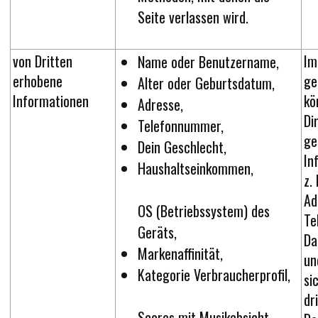
Seite verlassen wird.
von Dritten
Im
Name oder Benutzername,
erhobene
ge
Alter oder Geburtsdatum,
Informationen
kö
Adresse,
Di
Telefonnummer,
ge
Dein Geschlecht,
In
Haushaltseinkommen,
z.
Ad
OS (Betriebssystem) des
Te
Geräts,
Da
Markenaffinität,
un
Kategorie Verbraucherprofil,
si
dr
Scores mit Musikabsicht,