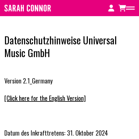
Zum
Inhalt
springen
Datenschutzhinweise Universal
Home
Music GmbH
NEWS
Version 2.1_Germany
FREIGEISTIN (SPECIAL DELUXE EDITION
[Click here for the English Version]
MUTTERSPRACHE (10 Jahre Jubiläumsedit
TOUR
Datum des Inkrafttretens: 31. Oktober 2024