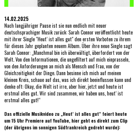
NEWSLETTER
14.02.2025
Nach langjähriger Pause ist sie nun endlich mit neuer
deutschsprachiger Musik zurück: Sarah Connor veröffentlicht heute
KONTAKT
mit ihrer Single "Heut‘ ist alles gut" den ersten Vorboten zu ihrem
für dieses Jahr geplanten neuem Album. Über ihre neue Single sagt
Sarah Connor: „Manchmal bin ich überwältigt, überfordert von der
Welt. Von den Informationen, die ungefiltert auf mich einprasseln,
von den Anforderungen an mich als Mensch und Frau, von der
Gleichzeitigkeit der Dinge. Dann besinne ich mich auf meinen
kleinen Kreis, schaue auf das, was ich direkt beeinflussen kann und
denke oft: Okay, die Welt ist irre, aber hier, jetzt und heute ist
erstmal alles gut. Wir sind zusammen, wir haben uns, heut‘ ist
erstmal alles gut!“
Das offizielle Musikvideo zu „Heut‘ ist alles gut“ feiert heute
um 15 Uhr Premiere auf YouTube, hier geht es direkt zum Clip
(der übrigens im sonnigen Südfrankreich gedreht wurde):