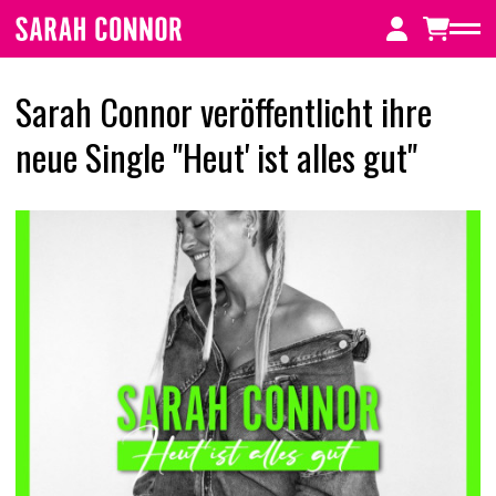
Zum
Inhalt
springen
Sarah Connor veröffentlicht ihre
neue Single "Heut' ist alles gut"
Home
NEWS
FREIGEISTIN (SPECIAL DELUXE EDITION)
MUTTERSPRACHE (10 Jahre Jubiläumsedition)
TOUR